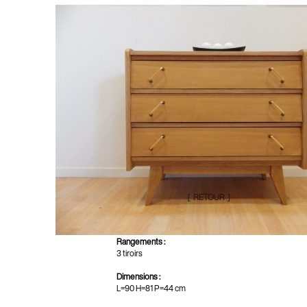
C 131
Commode années 60
Essence
:
chêne
Finitions
:
teinte naturelle, huilé aspect mat
Particularités :
pieds compas
4.9 / 5.0
E 471
poignées métalliques dorées
[ RETOUR ]
façades de tiroirs inclinées
joues profil trapèze arrondies en partie haute
Rangements :
3 tiroirs
Dimensions :
L=90 H=81 P=44 cm