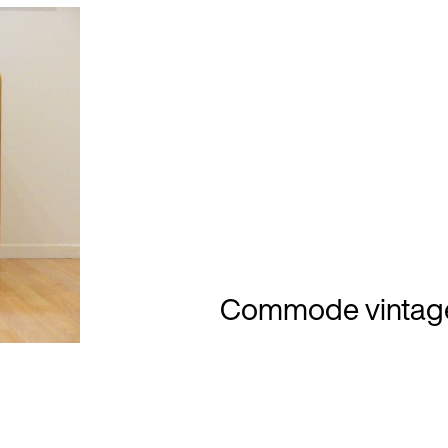
4.9 / 5.0
C 133
Commode vintag